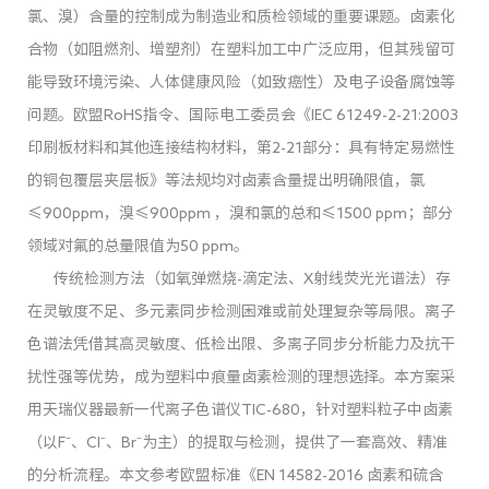
氯、溴）含量的控制成为制造业和质检领域的重要课题。卤素化
合物（如阻燃剂、增塑剂）在塑料加工中广泛应用，但其残留可
能导致环境污染、人体健康风险（如致癌性）及电子设备腐蚀等
问题。欧盟RoHS指令、国际电工委员会《IEC 61249-2-21:2003
印刷板材料和其他连接结构材料，第2-21部分：具有特定易燃性
的铜包覆层夹层板》等法规均对卤素含量提出明确限值，氯
≤900ppm，溴≤900ppm ，溴和氯的总和≤1500 ppm；部分
领域对氟的总量限值为50 ppm。
传统检测方法（如氧弹燃烧-滴定法、X射线荧光光谱法）存
在灵敏度不足、多元素同步检测困难或前处理复杂等局限。离子
色谱法凭借其高灵敏度、低检出限、多离子同步分析能力及抗干
扰性强等优势，成为塑料中痕量卤素检测的理想选择。本方案采
用天瑞仪器最新一代离子色谱仪TIC-680，针对塑料粒子中卤素
（以F⁻、Cl⁻、Br⁻为主）的提取与检测，提供了一套高效、精准
的分析流程。本文参考欧盟标准《EN 14582-2016 卤素和硫含