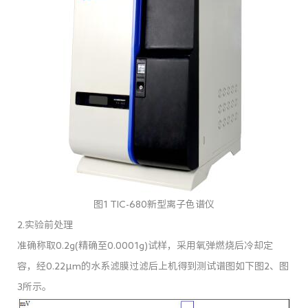
图1 TIC-680新型离子色谱仪
2.实验前处理
准确称取0.2g(精确至0.0001g)试样，采用氧弹燃烧后冷却定
容，经0.22μm的水系滤膜过滤后上机得到测试谱图如下图2、图
3所示。