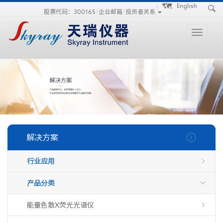
手
手
合
English
股票代码：300165
企业邮箱
投资者关系
持
持
金
式
式
分
光
合
析
Toggle
谱
金
仪
navigati
仪
分
析
仪
解决方案
行业应用
产品分类
能量色散X荧光光谱仪