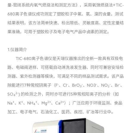
量-密闭系统内氧气燃烧法和测定方法》，采用氧弹燃烧法+TIC-
680离子色谱仪成功测定了塑胶粒子中氟、氯、溴的含量，测试
结果表明，该方法简单快速、检出限低、灵敏度高、定性定量结
果准确，可用于塑胶粒子及电子电气产品中卤素的测定。
1.仪器简介
TIC-680离子色谱仪是天瑞仪器推出的全新一款具有双极电
路、电磁阀进样、可搭载自动淋洗液发生器、同时可兼容安培检
测器、紫外检测器等模块，可满足不同的样品测试需求。该产品
-
-
-
-
-
-
除能进行7种常规阴离子（F
、Cl
、BrO
、NO3
、NO
、Br
、
3
2
2-
SO
) 的检测之外，同时亦可进行5种常规阳离子的分析（如
4
+
+
+
2+
2+
Na
、K
、NH
、Mg
、Ca
）；广泛应用于环境监测、食品
4
加工、电子电气、石油化工、医药、疾控、矿冶等行业中。