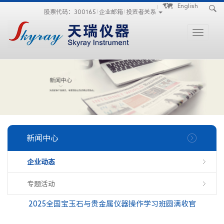
手
手
合
English
股票代码：300165
企业邮箱
投资者关系
持
持
金
式
式
分
光
合
析
Toggle
谱
金
仪
navigati
仪
分
析
仪
新闻中心
企业动态
专题活动
2025全国宝玉石与贵金属仪器操作学习班圆满收官