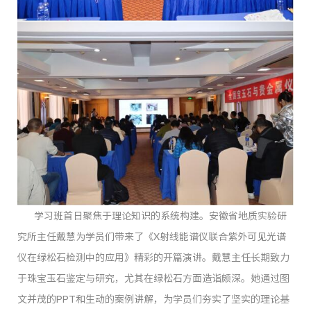
学习班首日聚焦于理论知识的系统构建。安徽省地质实验研
究所主任戴慧为学员们带来了《X射线能谱仪联合紫外可见光谱
仪在绿松石检测中的应用》精彩的开篇演讲。戴慧主任长期致力
于珠宝玉石鉴定与研究，尤其在绿松石方面造诣颇深。她通过图
文并茂的PPT和生动的案例讲解，为学员们夯实了坚实的理论基