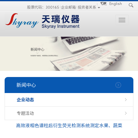
手
手
合
English
股票代码：300165
企业邮箱
投资者关系
持
持
金
式
式
分
光
合
析
Toggle
谱
金
仪
navigati
仪
分
析
仪
新闻中心
企业动态
专题活动
高效液相色谱柱后衍生荧光检测系统测定水果、蔬菜