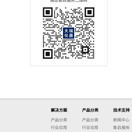
微信售后服务二维码
解决方案
产品分类
技术支持
产品分类
产品分类
新闻中心
行业应用
行业应用
售后服务