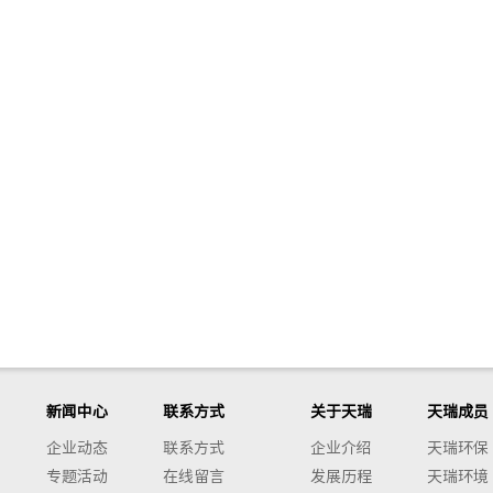
新闻中心
联系方式
关于天瑞
天瑞成员
企业动态
联系方式
企业介绍
天瑞环保
专题活动
在线留言
发展历程
天瑞环境