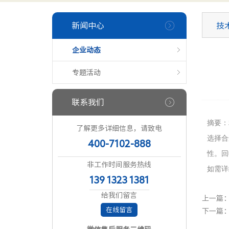
新闻中心
技
企业动态
专题活动
联系我们
摘要：
了解更多详细信息，请致电
选择合
400-7102-888
性。回
非工作时间服务热线
如需详细
139 1323 1381
给我们留言
上一篇
在线留言
下一篇